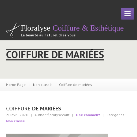
Floralyse
Coiffure & Esthétique
La beauté au naturel chez vous
ACCUEIL
COIFFURE DE MARIÉES
QUI
SUIS-JE ?
COIFFURE
Coiffure
à domicile
Home Page
Non classé
Coiffure
de mariées
Coiffure
pour mariage
ESTHÉTIQUE
COIFFURE
DE MARIÉES
Esthétique
à domicile
20 avril 2020
| Author: floralysecoiff
|
One comment
| Categories:
Non classé
Soin
des ongles
ZONE
D’INTERVENTION