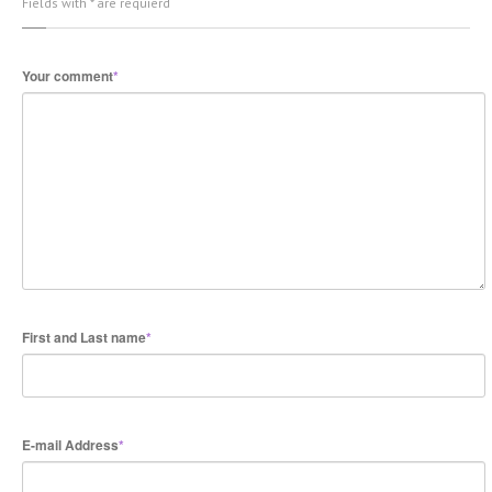
Fields with * are requierd
Your comment
*
First and Last name
*
E-mail Address
*