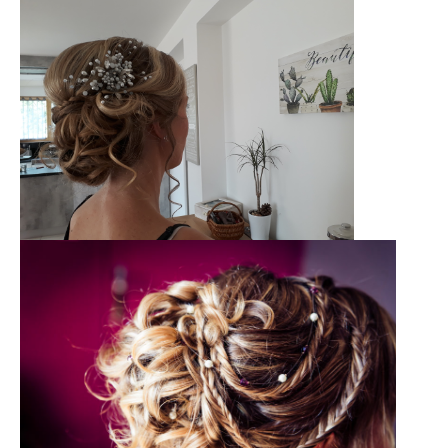
PRENDRE
RDV
06
23 40 06 09